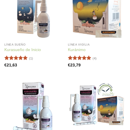
LÍNEA SUEÑO
LÍNEA VIGÍLIA
Kurasueño de Inicio
Kuránimo
(1)
(4)
Valorado
Valorado
€
21,63
€
23,79
con
5
de 5
con
5
de 5