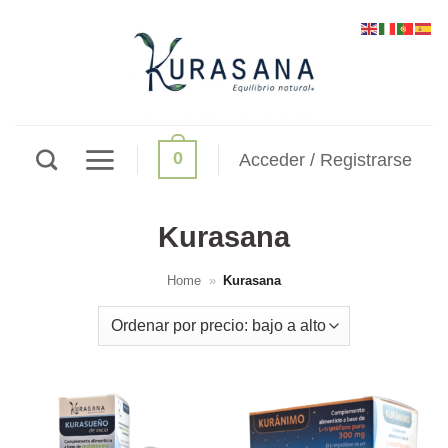
Saltar
al
contenido
0
Acceder / Registrarse
Kurasana
Home
»
Kurasana