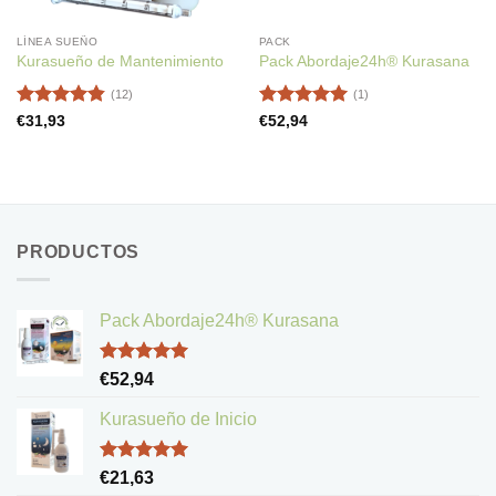
LÍNEA SUEÑO
PACK
Kurasueño de Mantenimiento
Pack Abordaje24h® Kurasana
(12)
(1)
Valorado
Valorado
€
31,93
€
52,94
con
4.83
con
5
de 5
de 5
PRODUCTOS
Pack Abordaje24h® Kurasana
Valorado
€
52,94
con
5.00
de 5
Kurasueño de Inicio
Valorado
€
21,63
con
5.00