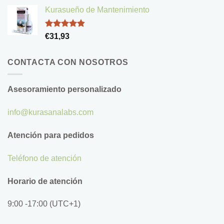
de 5
Kurasueño de Mantenimiento
Valorado
€
31,93
con
4.83
de 5
CONTACTA CON NOSOTROS
Asesoramiento personalizado
info@kurasanalabs.com
Atención para pedidos
Teléfono de atención
Horario de atención
9:00 -17:00 (UTC+1)