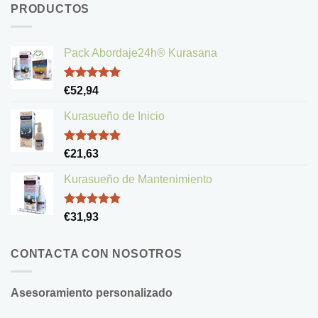
PRODUCTOS
Pack Abordaje24h® Kurasana
Valorado
€
52,94
con
5.00
de 5
Kurasueño de Inicio
Valorado
€
21,63
con
5.00
de 5
Kurasueño de Mantenimiento
Valorado
€
31,93
con
4.83
de 5
CONTACTA CON NOSOTROS
Asesoramiento personalizado