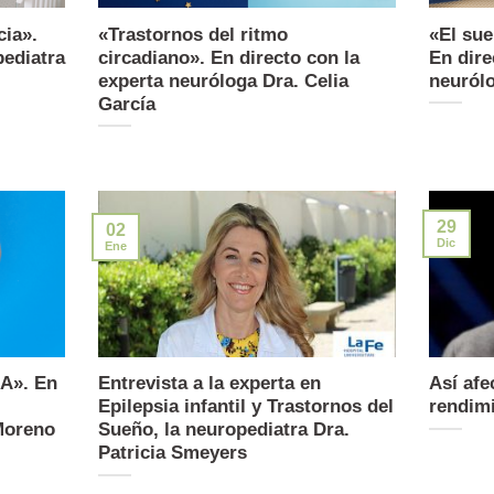
cia».
«Trastornos del ritmo
«El su
pediatra
circadiano». En directo con la
En dire
experta neuróloga Dra. Celia
neurólo
García
29
02
Dic
Ene
EA». En
Entrevista a la experta en
Así afe
Epilepsia infantil y Trastornos del
rendimi
Moreno
Sueño, la neuropediatra Dra.
Patricia Smeyers