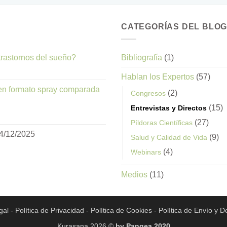
CATEGORÍAS DEL BLO
 trastornos del sueño?
Bibliografía
(1)
Hablan los Expertos
(57)
 en formato spray comparada
(2)
Congresos
(15)
Entrevistas y Directos
(27)
Píldoras Científicas
4/12/2025
(9)
Salud y Calidad de Vida
(4)
Webinars
Medios
(11)
gal
-
Política de Privacidad
-
Política de Cookies
-
Política de Envío y D
Kurasana 2026 ©
by Pangea 2020