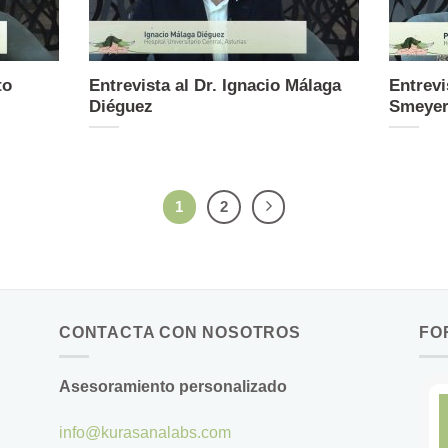
to
Entrevista al Dr. Ignacio Málaga
Entrevi
Diéguez
Smeyer
1
2
CONTACTA CON NOSOTROS
FO
Asesoramiento personalizado
info@kurasanalabs.com