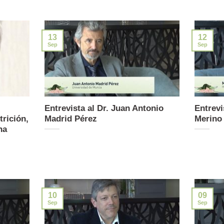
13
12
Sep
Sep
Entrevista al Dr. Juan Antonio
Entrevi
trición,
Madrid Pérez
Merino
na
10
09
Sep
Sep