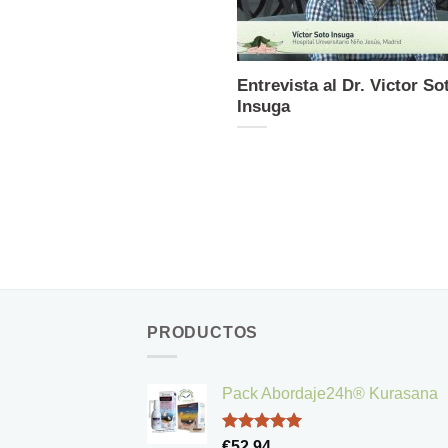
Entrevista al Dr. Victor So
Insuga
PRODUCTOS
Pack Abordaje24h® Kurasana
Valorado
€
52,94