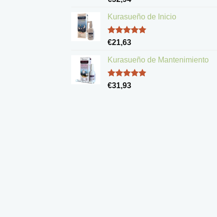
con
5.00
de 5
Kurasueño de Inicio
Valorado
€
21,63
con
5.00
de 5
Kurasueño de Mantenimiento
Valorado
€
31,93
con
4.83
de 5