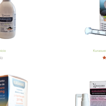
O
icio
Kurasue
(1)
Va
c
d