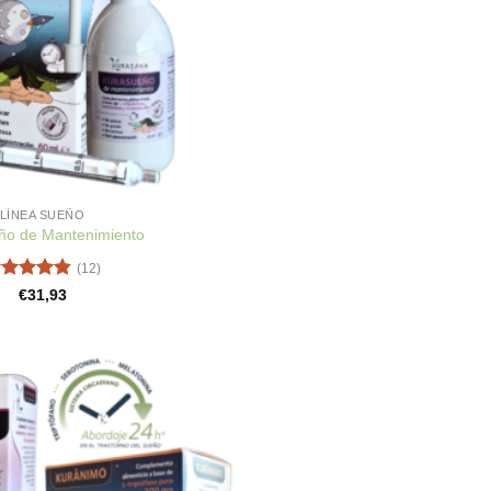
LÍNEA SUEÑO
ño de Mantenimiento
(12)
lorado
€
31,93
on
4.83
e 5