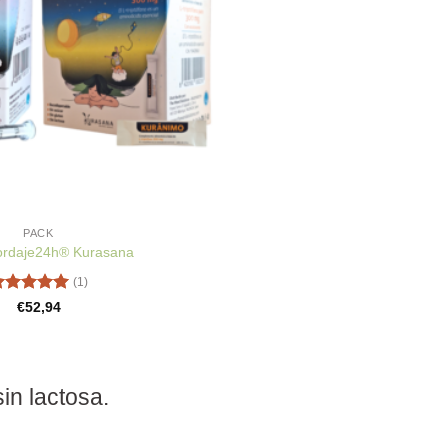
PACK
ordaje24h® Kurasana
(1)
alorado
€
52,94
on
5
de 5
in lactosa.