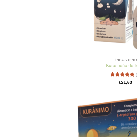
LÍNEA SUEÑ
Kurasueño de In
Valorado
€
21,63
con
5
de 5