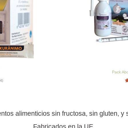
A
Pack Ab
(4)
V
c
os alimenticios sin fructosa, sin gluten, y s
Fabricados en la UE.