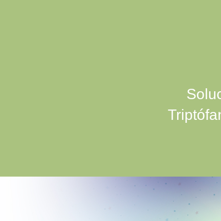
Soluc
Triptóf