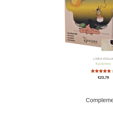
LÍNEA VIGÍLI
Kuránimo
Valorado
€
23,79
con
5
de 5
Complement