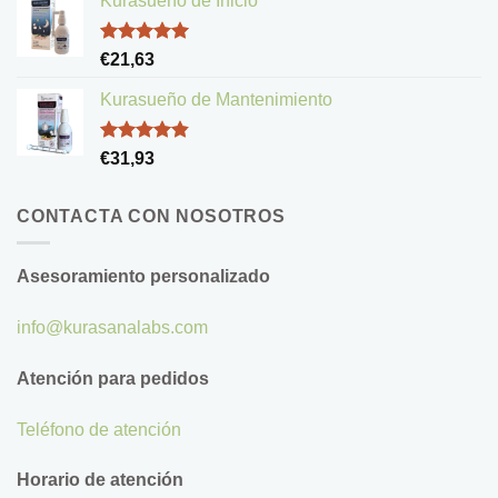
Kurasueño de Inicio
Valorado
€
21,63
con
5.00
de 5
Kurasueño de Mantenimiento
Valorado
€
31,93
con
4.83
de 5
CONTACTA CON NOSOTROS
Asesoramiento personalizado
info@kurasanalabs.com
Atención para pedidos
Teléfono de atención
Horario de atención