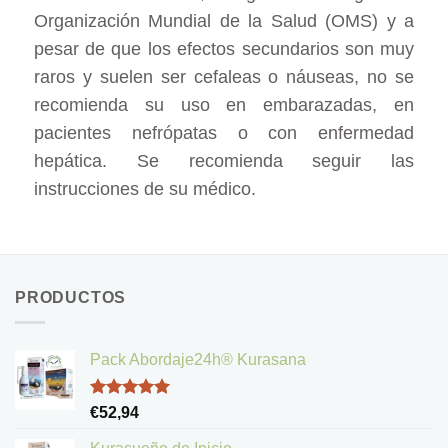
Organización Mundial de la Salud (OMS) y a
pesar de que los efectos secundarios son muy
raros y suelen ser cefaleas o náuseas, no se
recomienda su uso en embarazadas, en
pacientes nefrópatas o con enfermedad
hepática. Se recomienda seguir las
instrucciones de su médico.
PRODUCTOS
Pack Abordaje24h® Kurasana
Valorado
€
52,94
con
5.00
de 5