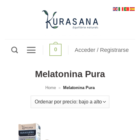
Saltar
al
contenido
0
Acceder / Registrarse
Melatonina Pura
Home
»
Melatonina Pura