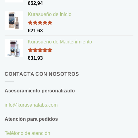
Valorado
€
52,94
con
5.00
de 5
Kurasueño de Inicio
Valorado
€
21,63
con
5.00
de 5
Kurasueño de Mantenimiento
Valorado
€
31,93
con
4.83
de 5
CONTACTA CON NOSOTROS
Asesoramiento personalizado
info@kurasanalabs.com
Atención para pedidos
Teléfono de atención