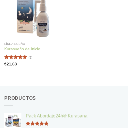
LÍNEA SUEÑO
Kurasueño de Inicio
(1)
Valorado
€
21,63
con
5
de 5
PRODUCTOS
Pack Abordaje24h® Kurasana