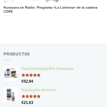
Kurasana en Radio: Programa «La Linterna» de la cadena
COPE
PRODUCTOS
Pack Abordaje24h® Kurasana
Valorado
€
52,94
con
5.00
de 5
Kurasueño de Inicio
Valorado
€
21,63
con
5.00