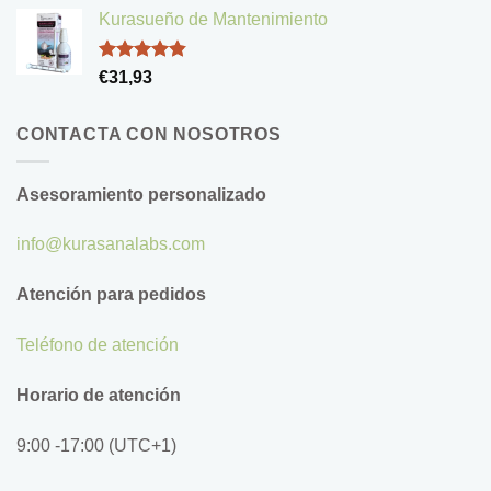
de 5
Kurasueño de Mantenimiento
Valorado
€
31,93
con
4.83
de 5
CONTACTA CON NOSOTROS
Asesoramiento personalizado
info@kurasanalabs.com
Atención para pedidos
Teléfono de atención
Horario de atención
9:00 -17:00 (UTC+1)