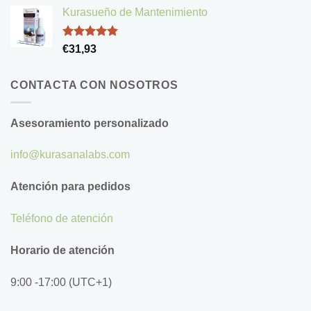
de 5
Kurasueño de Mantenimiento
Valorado
€
31,93
con
4.83
de 5
CONTACTA CON NOSOTROS
Asesoramiento personalizado
info@kurasanalabs.com
Atención para pedidos
Teléfono de atención
Horario de atención
9:00 -17:00 (UTC+1)