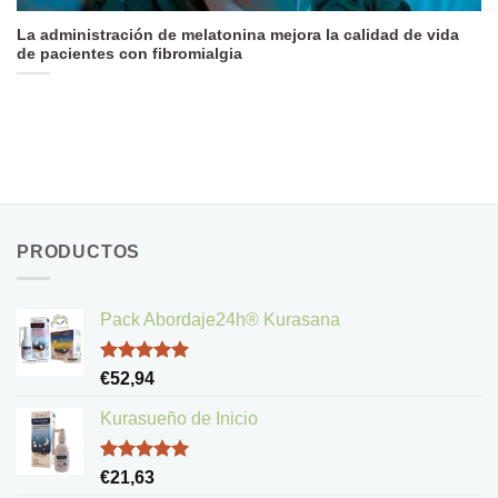
La administración de melatonina mejora la calidad de vida
de pacientes con fibromialgia
PRODUCTOS
Pack Abordaje24h® Kurasana
Valorado
€
52,94
con
5.00
de 5
Kurasueño de Inicio
Valorado
€
21,63
con
5.00