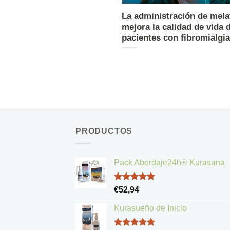
La administración de mela
mejora la calidad de vida 
pacientes con fibromialgia
PRODUCTOS
Pack Abordaje24h® Kurasana
Valorado
€
52,94
con
5.00
de 5
Kurasueño de Inicio