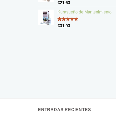
Valorado
€
21,63
con
5.00
de 5
Kurasueño de Mantenimiento
Valorado
€
31,93
con
4.83
de 5
ENTRADAS RECIENTES