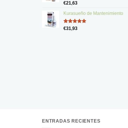
Valorado
€
21,63
con
5.00
de 5
Kurasueño de Mantenimiento
Valorado
€
31,93
con
4.83
de 5
ENTRADAS RECIENTES