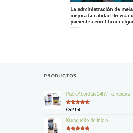
La administración de mela
mejora la calidad de vida 
pacientes con fibromialgia
PRODUCTOS
Pack Abordaje24h® Kurasana
Valorado
€
52,94
con
5.00
de 5
Kurasueño de Inicio