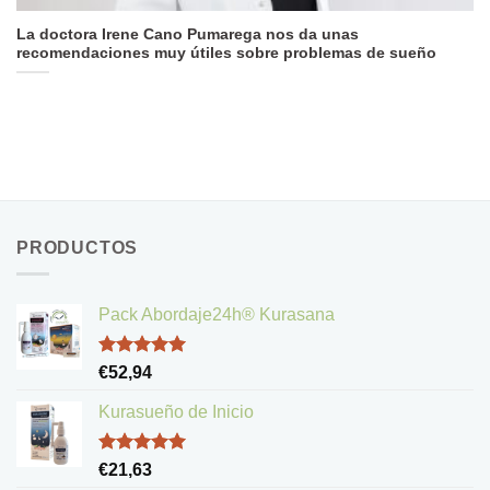
La doctora Irene Cano Pumarega nos da unas
recomendaciones muy útiles sobre problemas de sueño
PRODUCTOS
Pack Abordaje24h® Kurasana
Valorado
€
52,94
con
5.00
de 5
Kurasueño de Inicio
Valorado
€
21,63
con
5.00