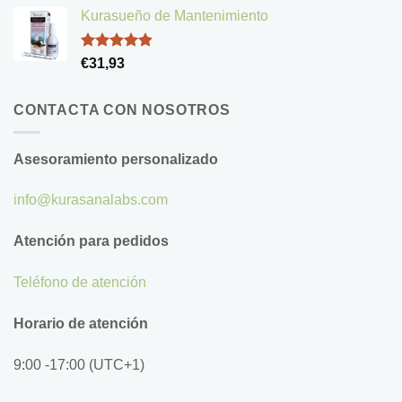
de 5
Kurasueño de Mantenimiento
Valorado
€
31,93
con
4.83
de 5
CONTACTA CON NOSOTROS
Asesoramiento personalizado
info@kurasanalabs.com
Atención para pedidos
Teléfono de atención
Horario de atención
9:00 -17:00 (UTC+1)