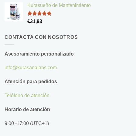
de 5
Kurasueño de Mantenimiento
Valorado
€
31,93
con
4.83
de 5
CONTACTA CON NOSOTROS
Asesoramiento personalizado
info@kurasanalabs.com
Atención para pedidos
Teléfono de atención
Horario de atención
9:00 -17:00 (UTC+1)