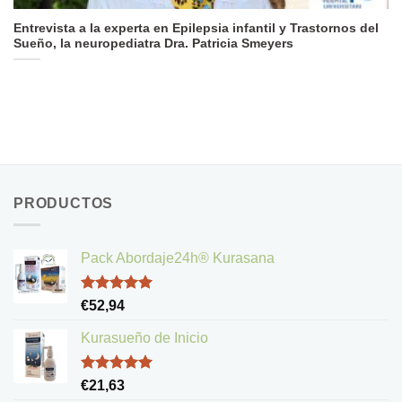
Entrevista a la experta en Epilepsia infantil y Trastornos del
Sueño, la neuropediatra Dra. Patricia Smeyers
PRODUCTOS
Pack Abordaje24h® Kurasana
Valorado
€
52,94
con
5.00
de 5
Kurasueño de Inicio
Valorado
€
21,63
con
5.00