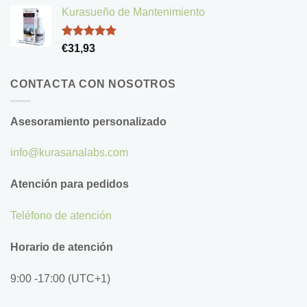
de 5
Kurasueño de Mantenimiento
Valorado
€
31,93
con
4.83
de 5
CONTACTA CON NOSOTROS
Asesoramiento personalizado
info@kurasanalabs.com
Atención para pedidos
Teléfono de atención
Horario de atención
9:00 -17:00 (UTC+1)