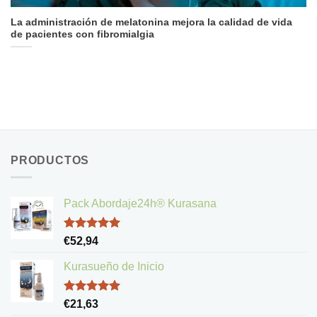
La administración de melatonina mejora la calidad de vida
de pacientes con fibromialgia
PRODUCTOS
Pack Abordaje24h® Kurasana
Valorado
€
52,94
con
5.00
de 5
Kurasueño de Inicio
Valorado
€
21,63
con
5.00