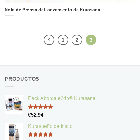
Nota de Prensa del lanzamiento de Kurasana
1
2
3
PRODUCTOS
Pack Abordaje24h® Kurasana
Valorado
€
52,94
con
5.00
de 5
Kurasueño de Inicio