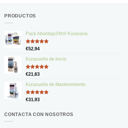
PRODUCTOS
Pack Abordaje24h® Kurasana
Valorado
€
52,94
con
5.00
de 5
Kurasueño de Inicio
Valorado
€
21,63
con
5.00
de 5
Kurasueño de Mantenimiento
Valorado
€
31,93
con
4.83
de 5
CONTACTA CON NOSOTROS