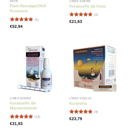
PACK
LÍNEA SUEÑO
Pack Abordaje24h®
Kurasueño de Inicio
Kurasana
(1)
(1)
Valorado
€
21,63
con
5
de 5
Valorado
€
52,94
con
5
de 5
LÍNEA SUEÑO
LÍNEA VIGÍLIA
Kurasueño de
Kuránimo
Mantenimiento
(4)
(12)
Valorado
€
23,79
con
5
de 5
Valorado
€
31,93
con
4.83