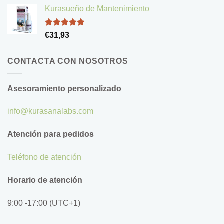
de 5
Kurasueño de Mantenimiento
Valorado
€
31,93
con
4.83
de 5
CONTACTA CON NOSOTROS
Asesoramiento personalizado
info@kurasanalabs.com
Atención para pedidos
Teléfono de atención
Horario de atención
9:00 -17:00 (UTC+1)