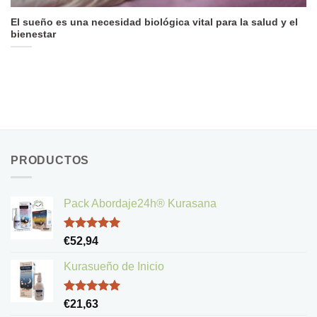
El sueño es una necesidad biológica vital para la salud y el
bienestar
PRODUCTOS
Pack Abordaje24h® Kurasana
Valorado
€
52,94
con
5.00
de 5
Kurasueño de Inicio
Valorado
€
21,63
con
5.00