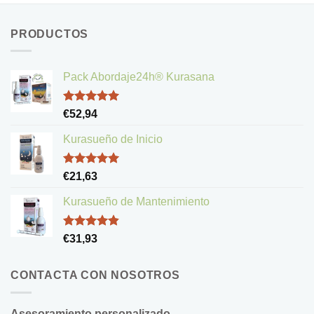
PRODUCTOS
Pack Abordaje24h® Kurasana
Valorado
€
52,94
con
5.00
de 5
Kurasueño de Inicio
Valorado
€
21,63
con
5.00
de 5
Kurasueño de Mantenimiento
Valorado
€
31,93
con
4.83
de 5
CONTACTA CON NOSOTROS
Asesoramiento personalizado