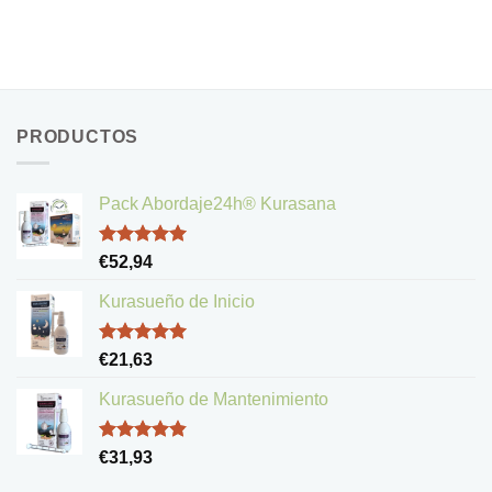
PRODUCTOS
Pack Abordaje24h® Kurasana
Valorado
€
52,94
con
5.00
de 5
Kurasueño de Inicio
Valorado
€
21,63
con
5.00
de 5
Kurasueño de Mantenimiento
Valorado
€
31,93
con
4.83
de 5