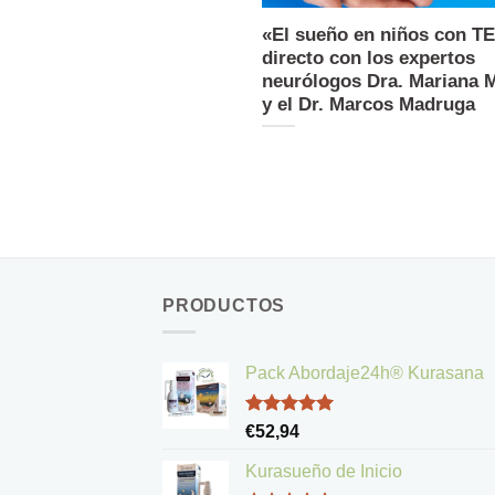
«El sueño en niños con T
directo con los expertos
neurólogos Dra. Mariana 
y el Dr. Marcos Madruga
PRODUCTOS
Pack Abordaje24h® Kurasana
Valorado
€
52,94
con
5.00
de 5
Kurasueño de Inicio