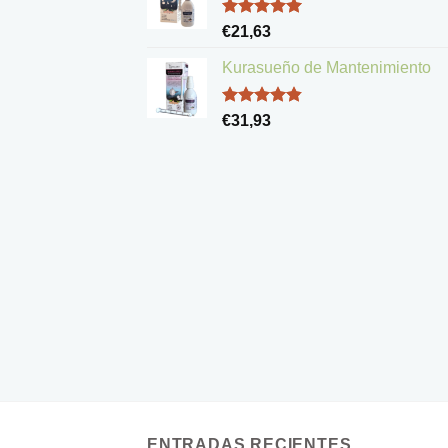
Valorado
€
21,63
con
5.00
de 5
Kurasueño de Mantenimiento
Valorado
€
31,93
con
4.83
de 5
ENTRADAS RECIENTES