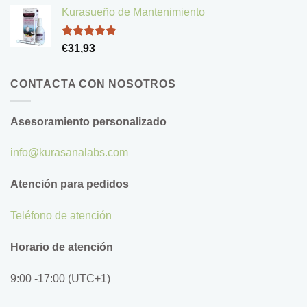
de 5
Kurasueño de Mantenimiento
Valorado
€
31,93
con
4.83
de 5
CONTACTA CON NOSOTROS
Asesoramiento personalizado
info@kurasanalabs.com
Atención para pedidos
Teléfono de atención
Horario de atención
9:00 -17:00 (UTC+1)