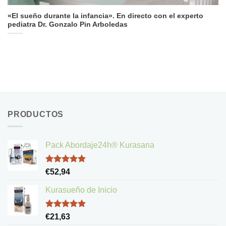
«El sueño durante la infancia». En directo con el experto
pediatra Dr. Gonzalo Pin Arboledas
PRODUCTOS
Pack Abordaje24h® Kurasana
Valorado
€
52,94
con
5.00
de 5
Kurasueño de Inicio
Valorado
€
21,63
con
5.00