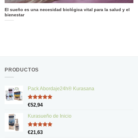
El sueño es una necesidad biológica vital para la salud y el
bienestar
PRODUCTOS
Pack Abordaje24h® Kurasana
Valorado
€
52,94
con
5.00
de 5
Kurasueño de Inicio
Valorado
€
21,63
con
5.00