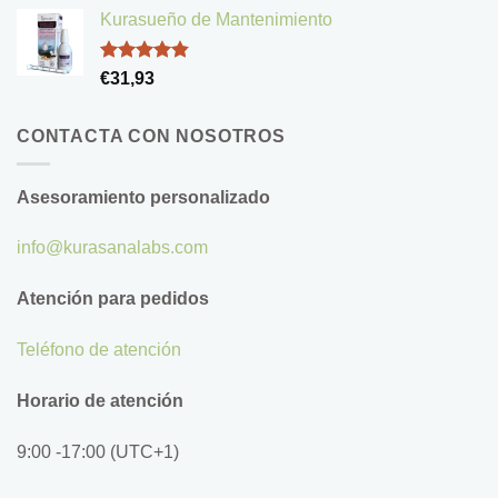
de 5
Kurasueño de Mantenimiento
Valorado
€
31,93
con
4.83
de 5
CONTACTA CON NOSOTROS
Asesoramiento personalizado
info@kurasanalabs.com
Atención para pedidos
Teléfono de atención
Horario de atención
9:00 -17:00 (UTC+1)