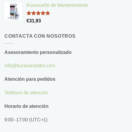
de 5
Kurasueño de Mantenimiento
Valorado
€
31,93
con
4.83
de 5
CONTACTA CON NOSOTROS
Asesoramiento personalizado
info@kurasanalabs.com
Atención para pedidos
Teléfono de atención
Horario de atención
9:00 -17:00 (UTC+1)