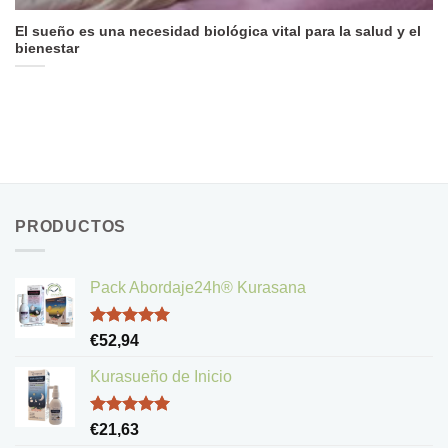
El sueño es una necesidad biológica vital para la salud y el
bienestar
PRODUCTOS
Pack Abordaje24h® Kurasana
Valorado
€
52,94
con
5.00
de 5
Kurasueño de Inicio
Valorado
€
21,63
con
5.00