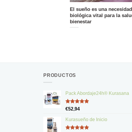
El sueño es una necesidad
biológica vital para la salu
bienestar
PRODUCTOS
Pack Abordaje24h® Kurasana
Valorado
€
52,94
con
5.00
de 5
Kurasueño de Inicio