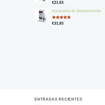
Valorado
€
21,63
con
5.00
de 5
Kurasueño de Mantenimiento
Valorado
€
31,93
con
4.83
de 5
ENTRADAS RECIENTES