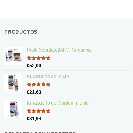
PRODUCTOS
Pack Abordaje24h® Kurasana
Valorado
€
52,94
con
5.00
de 5
Kurasueño de Inicio
Valorado
€
21,63
con
5.00
de 5
Kurasueño de Mantenimiento
Valorado
€
31,93
con
4.83
de 5