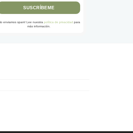
No enviamos spam! Lee nuestra
política de privacidad
para
más información.
G