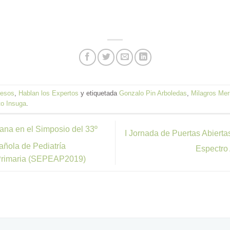
resos
,
Hablan los Expertos
y etiquetada
Gonzalo Pin Arboledas
,
Milagros Mer
to Insuga
.
ana en el Simposio del 33º
I Jornada de Puertas Abierta
ñola de Pediatría
Espectro
n Primaria (SEPEAP2019)