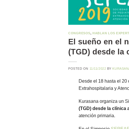
CONGRESOS
,
HABLAN LOS EXPER
El sueño en el 
(TGD) desde la c
POSTED ON
11/11/2022
BY
KURASAN
Desde el 18 hasta el 20
Extrahospitalaria y Aten
Kurasana organiza un Si
(
TGD) desde la clínica 
atención primaria.
En el Simposio
SEPEAP