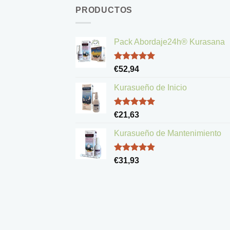
PRODUCTOS
Pack Abordaje24h® Kurasana
Valorado
€
52,94
con
5.00
de 5
Kurasueño de Inicio
Valorado
€
21,63
con
5.00
de 5
Kurasueño de Mantenimiento
Valorado
€
31,93
con
4.83
de 5