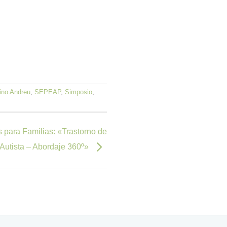
ino Andreu
,
SEPEAP
,
Simposio
,
s para Familias: «Trastorno de
 Autista – Abordaje 360º»