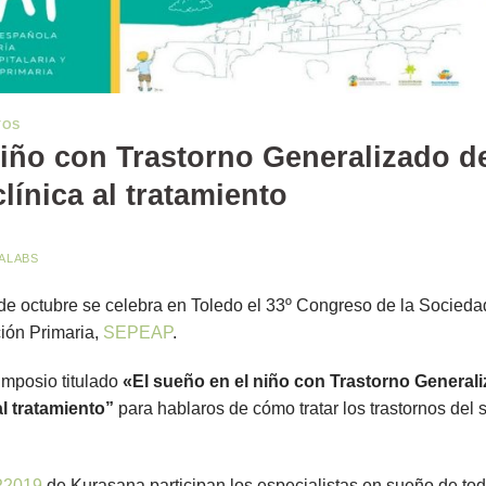
TOS
niño con Trastorno Generalizado de
línica al tratamiento
ALABS
 de octubre se celebra en Toledo el 33º Congreso de la
Sociedad
ción Primaria,
SEPEAP
.
mposio titulado
«El sueño en el niño con Trastorno Generali
al tratamiento”
para hablaros de cómo tratar los trastornos del s
2019
de Kurasana participan los especialistas en sueño de to