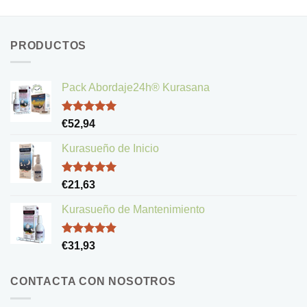
PRODUCTOS
Pack Abordaje24h® Kurasana
Valorado
€
52,94
con
5.00
de 5
Kurasueño de Inicio
Valorado
€
21,63
con
5.00
de 5
Kurasueño de Mantenimiento
Valorado
€
31,93
con
4.83
de 5
CONTACTA CON NOSOTROS