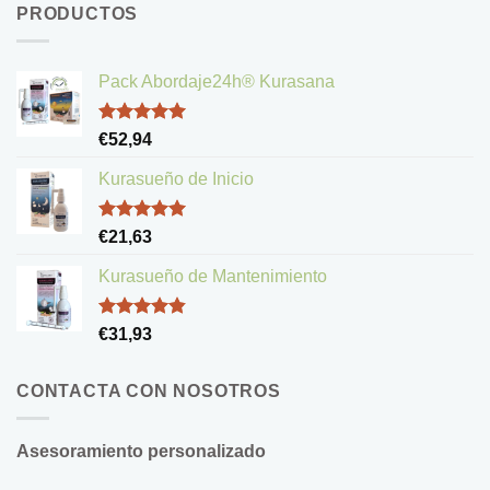
PRODUCTOS
Pack Abordaje24h® Kurasana
Valorado
€
52,94
con
5.00
de 5
Kurasueño de Inicio
Valorado
€
21,63
con
5.00
de 5
Kurasueño de Mantenimiento
Valorado
€
31,93
con
4.83
de 5
CONTACTA CON NOSOTROS
Asesoramiento personalizado