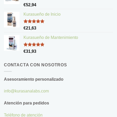
Valorado
€
52,94
con
5.00
de 5
Kurasueño de Inicio
Valorado
€
21,63
con
5.00
de 5
Kurasueño de Mantenimiento
Valorado
€
31,93
con
4.83
de 5
CONTACTA CON NOSOTROS
Asesoramiento personalizado
info@kurasanalabs.com
Atención para pedidos
Teléfono de atención