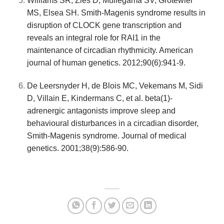
Williams SR, Zies D, Mullegama SV, Grotewiel
MS, Elsea SH. Smith-Magenis syndrome results in
disruption of CLOCK gene transcription and
reveals an integral role for RAI1 in the
maintenance of circadian rhythmicity. American
journal of human genetics. 2012;90(6):941-9.
De Leersnyder H, de Blois MC, Vekemans M, Sidi
D, Villain E, Kindermans C, et al. beta(1)-
adrenergic antagonists improve sleep and
behavioural disturbances in a circadian disorder,
Smith-Magenis syndrome. Journal of medical
genetics. 2001;38(9):586-90.