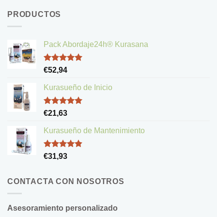
PRODUCTOS
Pack Abordaje24h® Kurasana
Valorado
€
52,94
con
5.00
de 5
Kurasueño de Inicio
Valorado
€
21,63
con
5.00
de 5
Kurasueño de Mantenimiento
Valorado
€
31,93
con
4.83
de 5
CONTACTA CON NOSOTROS
Asesoramiento personalizado