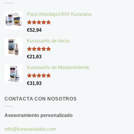
Pack Abordaje24h® Kurasana
Valorado
€
52,94
con
5.00
de 5
Kurasueño de Inicio
Valorado
€
21,63
con
5.00
de 5
Kurasueño de Mantenimiento
Valorado
€
31,93
con
4.83
de 5
CONTACTA CON NOSOTROS
Asesoramiento personalizado
info@kurasanalabs.com