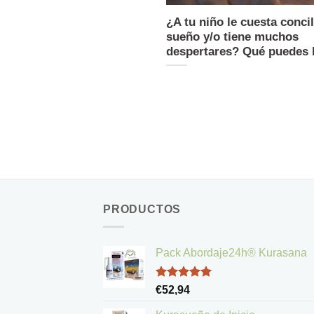
¿A tu niño le cuesta concil
sueño y/o tiene muchos
despertares? Qué puedes 
PRODUCTOS
Pack Abordaje24h® Kurasana
Valorado
€
52,94
con
5.00
de 5