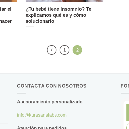
iar el
¿Tu bebé tiene Insomnio? Te
explicamos qué es y cómo
hacer
solucionarlo
1
2
CONTACTA CON NOSOTROS
FO
Asesoramiento personalizado
info@kurasanalabs.com
Atención para pedidos