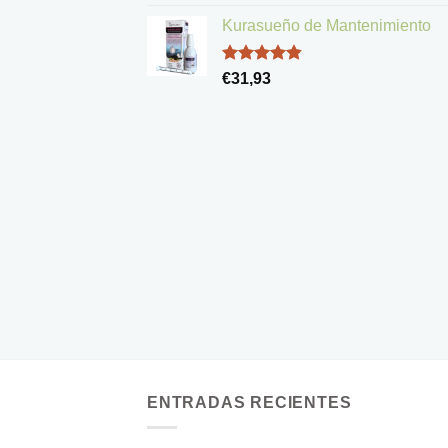
con
5.00
de 5
Kurasueño de Mantenimiento
Valorado
€
31,93
con
4.83
de 5
ENTRADAS RECIENTES