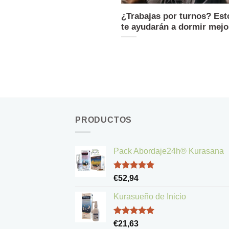
¿Trabajas por turnos? Est
te ayudarán a dormir mejo
PRODUCTOS
Pack Abordaje24h® Kurasana
Valorado
€
52,94
con
5.00
de 5
Kurasueño de Inicio
Valorado
€
21,63