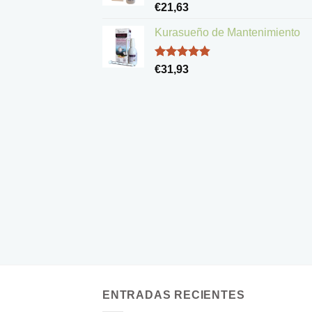
Valorado
€
21,63
con
5.00
de 5
Kurasueño de Mantenimiento
Valorado
€
31,93
con
4.83
de 5
ENTRADAS RECIENTES