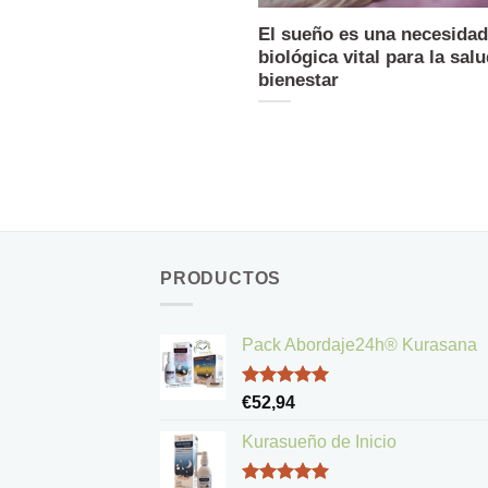
El sueño es una necesidad
biológica vital para la salu
bienestar
PRODUCTOS
Pack Abordaje24h® Kurasana
Valorado
€
52,94
con
5.00
de 5
Kurasueño de Inicio