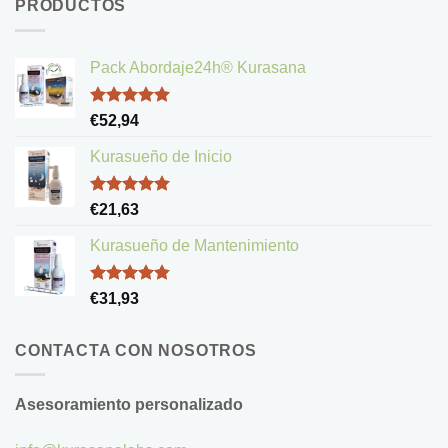
PRODUCTOS
Pack Abordaje24h® Kurasana
Valorado
€
52,94
con
5.00
de 5
Kurasueño de Inicio
Valorado
€
21,63
con
5.00
de 5
Kurasueño de Mantenimiento
Valorado
€
31,93
con
4.83
de 5
CONTACTA CON NOSOTROS
Asesoramiento personalizado