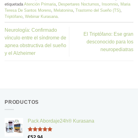
etiquetada
Atención Primaria
,
Despertares Nocturnos
,
Insomnio
,
Maria
Teresa De Santos Moreno
,
Melatonina
,
Trastorno del Sueño (TS)
,
Triptófano
,
Webinar Kurasana
.
Neurología: Confirmado
El Triptófano: Ese gran
vínculo entre el síndrome de
desconocido para los
apnea obstructiva del sueño
neuropediatras
y el Alzheimer
PRODUCTOS
Pack Abordaje24h® Kurasana
Valorado
€
52,94