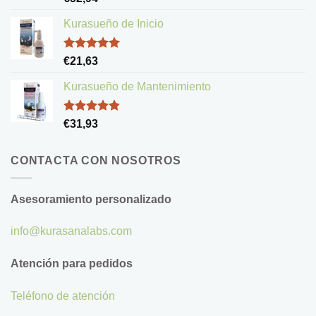
con
5.00
de 5
Kurasueño de Inicio
Valorado
€
21,63
con
5.00
de 5
Kurasueño de Mantenimiento
Valorado
€
31,93
con
4.83
de 5
CONTACTA CON NOSOTROS
Asesoramiento personalizado
info@kurasanalabs.com
Atención para pedidos
Teléfono de atención