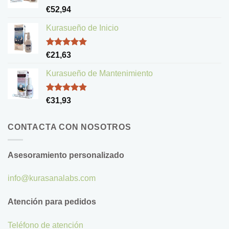
Valorado
€
52,94
con
5.00
de 5
Kurasueño de Inicio
Valorado
€
21,63
con
5.00
de 5
Kurasueño de Mantenimiento
Valorado
€
31,93
con
4.83
de 5
CONTACTA CON NOSOTROS
Asesoramiento personalizado
info@kurasanalabs.com
Atención para pedidos
Teléfono de atención