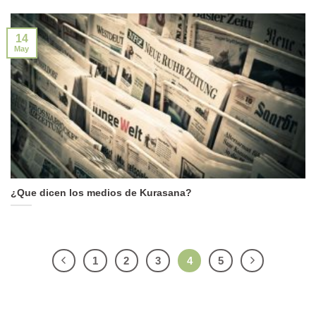
14
May
¿Que dicen los medios de Kurasana?
1
2
3
4
5