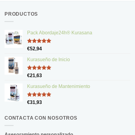
PRODUCTOS
Pack Abordaje24h® Kurasana
Valorado
€
52,94
con
5.00
de 5
Kurasueño de Inicio
Valorado
€
21,63
con
5.00
de 5
Kurasueño de Mantenimiento
Valorado
€
31,93
con
4.83
de 5
CONTACTA CON NOSOTROS
Asesoramiento personalizado