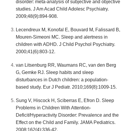
disorder: meta-analysis of subjective and objective
studies. J Am Acad Child Adolesc Psychiatry.
2009;48(9):894-908.
Lecendreux M, Konofal E, Bouvard M, Falissard B,
Mouren-Simeoni MC. Sleep and alertness in
children with ADHD. J Child Psychol Psychiatry.
2000;41(6):803-12.
van Litsenburg RR, Waumans RC, van den Berg
G, Gemke RJ. Sleep habits and sleep
disturbances in Dutch children: a population-
based study. Eur J Pediatr. 2010;169(8):1009-15.
Sung V, Hiscock H, Sciberras E, Efron D. Sleep
Problems in Children With Attention-
Deficit/Hyperactivity Disorder: Prevalence and the
Effect on the Child and Family. JAMA Pediatrics.
2008;162(4):336-42.