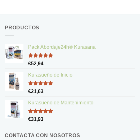
PRODUCTOS
Pack Abordaje24h® Kurasana
Valorado
€
52,94
con
5.00
de 5
Kurasueño de Inicio
Valorado
€
21,63
con
5.00
de 5
Kurasueño de Mantenimiento
Valorado
€
31,93
con
4.83
de 5
CONTACTA CON NOSOTROS