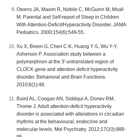
Owens JA, Maxim R, Nobile C, McGuinn M, Msall
M. Parental and Self-report of Sleep in Children
With Attention-Deficit/Hyperactivity Disorder. JAMA
Pediatrics. 2000;154(6):549-55.
Xu X, Breen G, Chen C-K, Huang Y-S, Wu Y-Y,
Asherson P. Association study between a
polymorphism at the 3′-untranslated region of
CLOCK gene and attention deficit hyperactivity
disorder. Behavioral and Brain Functions.
2010;6(1):48.
Baird AL, Coogan AN, Siddiqui A, Donev RM,
Thome J. Adult attention-deficit hyperactivity
disorder is associated with alterations in circadian
rhythms at the behavioural, endocrine and
molecular levels. Mol Psychiatry. 2012;17(10):988-
95.