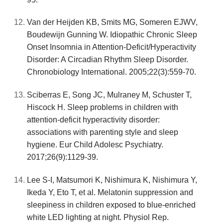
Van der Heijden KB, Smits MG, Someren EJWV,
Boudewijn Gunning W. Idiopathic Chronic Sleep
Onset Insomnia in Attention‐Deficit/Hyperactivity
Disorder: A Circadian Rhythm Sleep Disorder.
Chronobiology International. 2005;22(3):559-70.
Sciberras E, Song JC, Mulraney M, Schuster T,
Hiscock H. Sleep problems in children with
attention-deficit hyperactivity disorder:
associations with parenting style and sleep
hygiene. Eur Child Adolesc Psychiatry.
2017;26(9):1129-39.
Lee S-I, Matsumori K, Nishimura K, Nishimura Y,
Ikeda Y, Eto T, et al. Melatonin suppression and
sleepiness in children exposed to blue-enriched
white LED lighting at night. Physiol Rep.