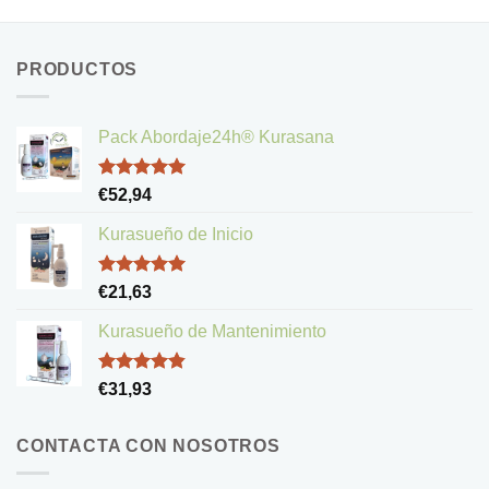
PRODUCTOS
Pack Abordaje24h® Kurasana
Valorado
€
52,94
con
5.00
de 5
Kurasueño de Inicio
Valorado
€
21,63
con
5.00
de 5
Kurasueño de Mantenimiento
Valorado
€
31,93
con
4.83
de 5
CONTACTA CON NOSOTROS