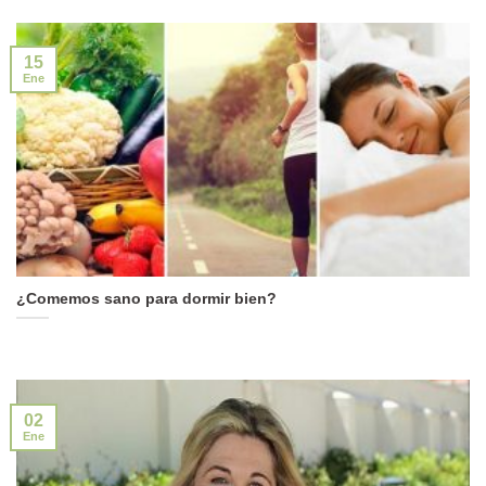
15
Ene
¿Comemos sano para dormir bien?
02
Ene